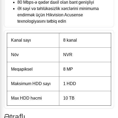
80 Mbps-ə qədər daxil olan bant genişliyi
Əl səyi və təhlükəsizlik xərclərini minimuma
endirmək üçün Hikvision Acusense
texnologiyasını tətbiq edin
Kanal sayı
8 kanal
Növ
NVR
Meqapiksel
8 MP
Maksimum HDD sayı
1 HDD
Max HDD həcmi
10 TB
Ətraflı