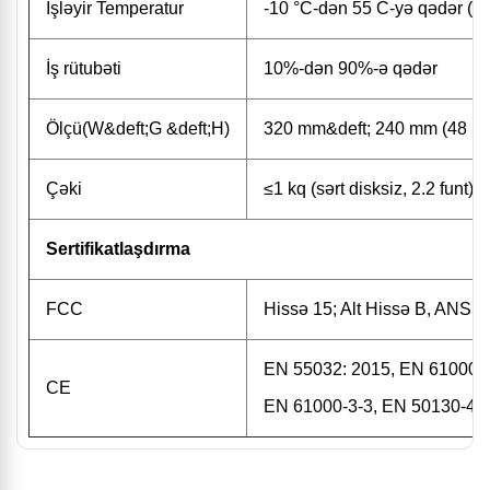
İşləyir Temperatur
-10 °C-dən 55 C-yə qədər (14
İş rütubəti
10%-dən 90%-ə qədər
Ölçü(W&deft;G &deft;H)
320 mm&deft; 240 mm (48 mm (
Çəki
≤1 kq (sərt disksiz, 2.2 funt)
Sertifikatlaşdırma
FCC
Hissə 15; Alt Hissə B, ANSI
EN 55032: 2015, EN 61000-3
CE
EN 61000-3-3, EN 50130-4, 