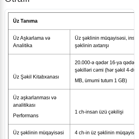
Üz Tanıma
Üz Aşkarlama və
Üz şəklinin müqayisəsi, insa
Analitika
şəklinin axtarışı
20.000-ə qədər 16-ya qədər ü
şəkilləri cəmi (hər şəkil 4-dür
Üz Şəkil Kitabxanası
MB, ümumi tutum 1 GB)
Üz aşkarlanması və
analitikası
1 ch-insan üzü çəkilişi
Performans
Üz şəklinin müqayisəsi
4 ch-in üz şəklinin müqayisəs