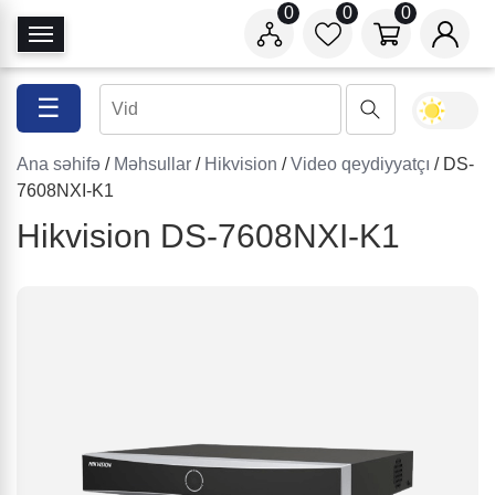
0
0
0
N
a
v
☰
i
q
Ana səhifə
/
Məhsullar
/
Hikvision
/
Video qeydiyyatçı
/ DS-
a
7608NXI-K1
s
i
Hikvision DS-7608NXI-K1
y
a
a
ç
/
b
a
ğ
l
a