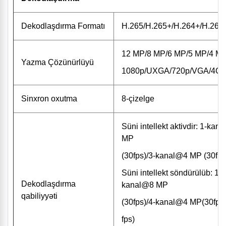
Dekodlaşdırma Formatı
H.265/H.265+/H.264+/H.264
12 MP/8 MP/6 MP/5 MP/4 MP
Yazma Çözünürlüyü
1080p/UXGA/720p/VGA/4CIF
Sinxron oxutma
8-çizelge
Süni intellekt aktivdir: 1-k
MP
(30fps)/3-kanal@4 MP (30fps
Süni intellekt söndürülüb: 1
Dekodlaşdırma
kanal@8 MP
qabiliyyəti
(30fps)/4-kanal@4 MP(30fps
fps)