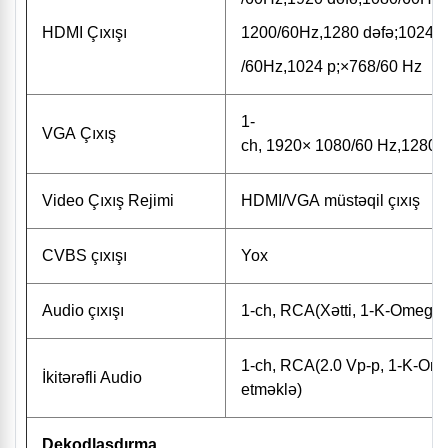
HDMI Çıxışı
1200/60Hz,1280 dəfə;1024/6
/60Hz,1024 p;×768/60 Hz
1-
VGA Çıxış
ch, 1920× 1080/60 Hz,1280
Video Çıxış Rejimi
HDMI/VGA müstəqil çıxış
CVBS çıxışı
Yox
Audio çıxışı
1-ch, RCA(Xətti, 1-K-Omega)
1-ch, RCA(2.0 Vp-p, 1-K-Omeg
İkitərəfli Audio
etməklə)
Dekodlaşdırma