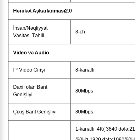
Hərəkət Aşkarlanması2.0
İnsan/Nəqliyyat
8-ch
Vasitəsi Təhlili
Video və Audio
IP Video Girişi
8-kanallı
Daxil olan Bant
80Mbps
Genişliyi
Çıxış Bant Genişliyi
80Mbps
1-kanallı, 4K( 3840 dəfə;21
/60Hz,1920 dəfə;1080/60Hz,