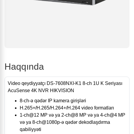
Haqqında
Video qeydiyyatçı DS-7608NXI-K1 8-ch 1U K Seriyası
AcuSense 4K NVR HIKVISION
8-ch-ə qədər IP kamera girişləri
H.265+/H.265/H.264+/H.264 video formatları
1-ch@12 MP və ya 2-ch@8 MP və ya 4-ch@4 MP
və ya 8-ch@1080p-ə qədər dekodlaşdırma
qabiliyyəti