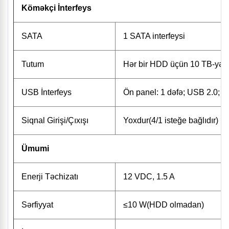
Köməkçi İnterfeys
SATA
1 SATA interfeysi
Tutum
Hər bir HDD üçün 10 TB-yə 
USB İnterfeys
Ön panel: 1 dəfə; USB 2.0; A
Siqnal Girişi/Çıxışı
Yoxdur(4/1 isteğe bağlıdır)
Ümumi
Enerji Təchizatı
12 VDC, 1.5 A
Sərfiyyat
≤10 W(HDD olmadan)