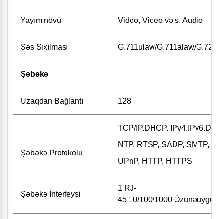
Yayım növü
Video, Video və s. Audio
Səs Sıxılması
G.711ulaw/G.711alaw/G.722
Şəbəkə
Uzaqdan Bağlantı
128
TCP/IP,DHCP, IPv4,IPv6,D
NTP, RTSP, SADP, SMTP, SN
Şəbəkə Protokolu
UPnP, HTTP, HTTPS
1 RJ-
Şəbəkə İnterfeysi
45 10/100/1000 Özünəuyğunla