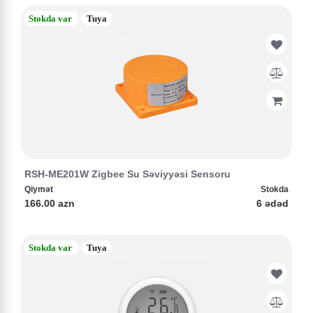
Stokda var
Tuya
RSH-ME201W Zigbee Su Səviyyəsi Sensoru
Qiymət
Stokda
166.00 azn
6 ədəd
Stokda var
Tuya