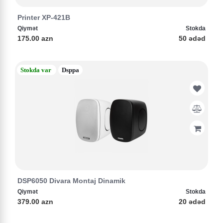
Printer XP-421B
Qiymət
Stokda
175.00 azn
50 ədəd
Stokda var
Dsppa
DSP6050 Divara Montaj Dinamik
Qiymət
Stokda
379.00 azn
20 ədəd