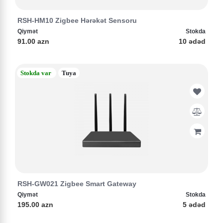
RSH-HM10 Zigbee Hərəkət Sensoru
Qiymət
Stokda
91.00 azn
10 ədəd
Stokda var
Tuya
RSH-GW021 Zigbee Smart Gateway
Qiymət
Stokda
195.00 azn
5 ədəd