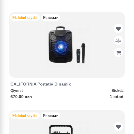
Məhdud sayda
Fonestar
CALIFORNIA Portativ Dinamik
Qiymət
Stokda
670.00 azn
1 ədəd
Məhdud sayda
Fonestar