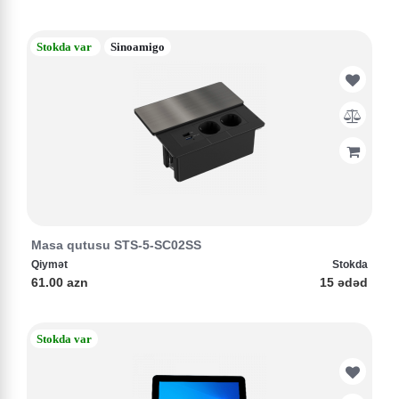
Stokda var
Sinoamigo
Masa qutusu STS-5-SC02SS
Qiymət
Stokda
61.00 azn
15 ədəd
Stokda var