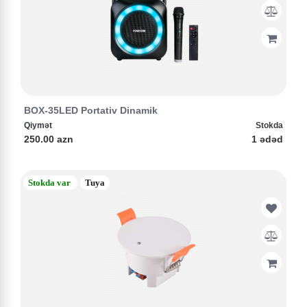
BOX-35LED Portativ Dinamik
Qiymət
Stokda
250.00 azn
1 ədəd
Stokda var
Tuya