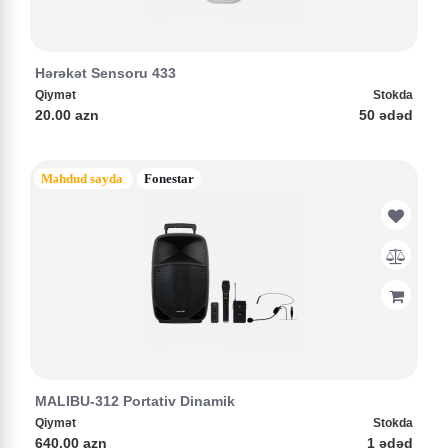
Hərəkət Sensoru 433
Qiymət
Stokda
20.00 azn
50 ədəd
Məhdud sayda
Fonestar
MALIBU-312 Portativ Dinamik
Qiymət
Stokda
640.00 azn
1 ədəd