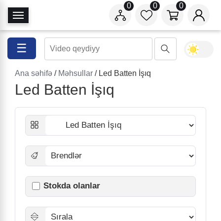
0
0
0
N
a
v
☰
i
q
Ana səhifə
/
Məhsullar
/ Led Batten İşıq
a
Led Batten İşıq
s
i
y
a
a
ç
/
b
a
Stokda olanlar
ğ
l
a