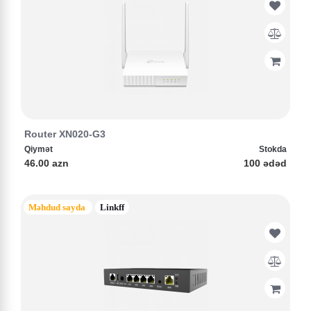
Router XN020-G3
Qiymət
Stokda
46.00 azn
100 ədəd
Məhdud sayda
Linkff