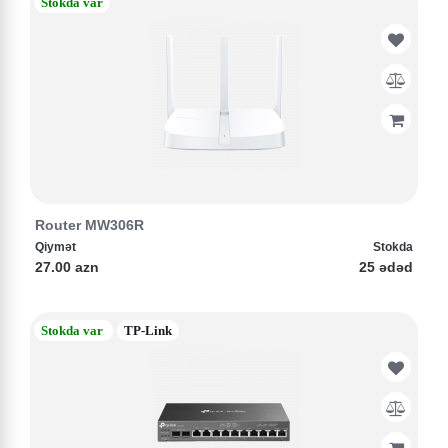
Stokda var
Router MW306R
Qiymət
Stokda
27.00 azn
25 ədəd
Stokda var
TP-Link