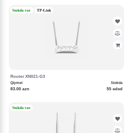
Stokda var
TP-Link
Router XN021-G3
Qiymət
Stokda
83.00 azn
55 ədəd
Stokda var