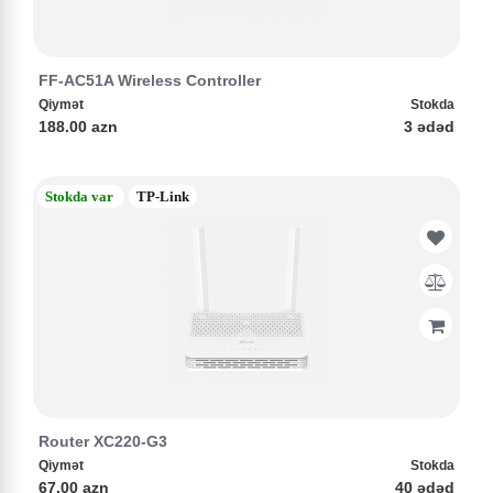
FF-AC51A Wireless Controller
Qiymət
Stokda
188.00 azn
3 ədəd
Stokda var
TP-Link
Router XC220-G3
Qiymət
Stokda
67.00 azn
40 ədəd