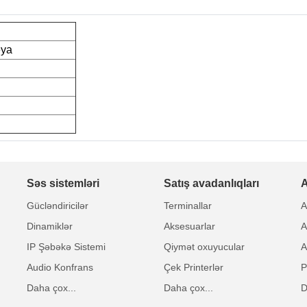
eya
Səs sistemləri
Satış avadanlıqları
A
Gücləndiricilər
Terminallar
A
Dinamiklər
Aksesuarlar
A
IP Şəbəkə Sistemi
Qiymət oxuyucular
A
Audio Konfrans
Çek Printerlər
P
Daha çox...
Daha çox...
D