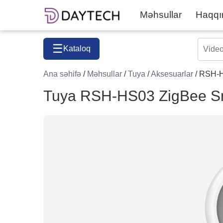
Məhsullar
Haqqı
☰
Kataloq
Ana səhifə
/
Məhsullar
/
Tuya
/
Aksesuarlar
/ RSH-H
Tuya RSH-HS03 ZigBee Sm