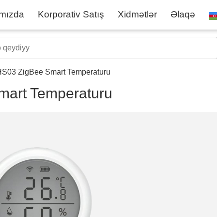
mızda
Korporativ Satış
Xidmətlər
Əlaqə
S03 ZigBee Smart Temperaturu
art Temperaturu