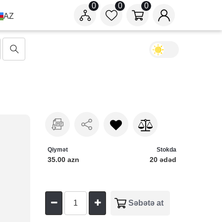
0
0
0
AZ
Qiymət
Stokda
35.00 azn
20 ədəd