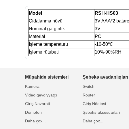
Model
RSH-HS03
Qidalanma növü
3V AAA*2 batar
Nominal gərginlik
3V
Material
PC
İşləmə temperaturu
-10-50℃
İşləmə rütubəti
10%-90%RH
Müşahidə sistemləri
Şəbəkə avadanlıqları
Kamera
Switch
Video qeydiyyatçı
Router
Giriş Nəzarəti
Giriş Nöqtəsi
Domofon
Şəbəkə aksesuarlari
Daha çox...
Daha çox...