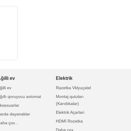
ğilli ev
Elektrik
ğilli ev
Razetka Vklyuçatel
ğıllı qoruyucu avtomat
Montaj qutuları
(Karobkalar)
ksesuarlar
Elektrik Açarlari
ərdə dəyənəklər
HDMİ Rozetka
aha çox...
Daha çox...