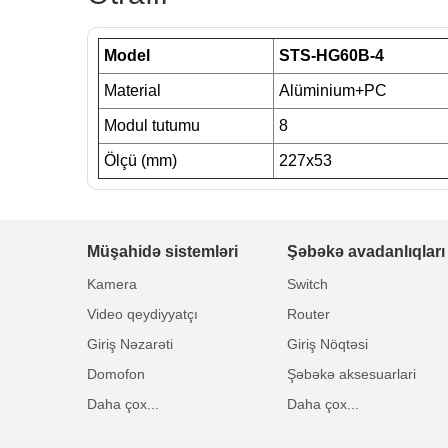
Model
STS-HG60B-4
Material
Alüminium+PC
Modul tutumu
8
Ölçü (mm)
227x53
Müşahidə sistemləri
Şəbəkə avadanlıqları
Kamera
Switch
Video qeydiyyatçı
Router
Giriş Nəzarəti
Giriş Nöqtəsi
Domofon
Şəbəkə aksesuarlari
Daha çox...
Daha çox...