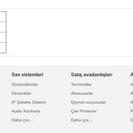
Səs sistemləri
Satış avadanlıqları
A
Gücləndiricilər
Terminallar
A
Dinamiklər
Aksesuarlar
A
IP Şəbəkə Sistemi
Qiymət oxuyucular
A
Audio Konfrans
Çek Printerlər
P
Daha çox...
Daha çox...
D