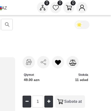
0
0
0
AZ
Qiymət
Stokda
49.00 azn
11 ədəd