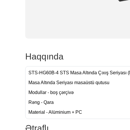
Haqqında
STS-HG60B-4 STS Masa Altında Çıxış Seriyası 
Masa Altında Seriyası masaüstü qutusu
Modullar - boş çərçivə
Rəng - Qara
Material - Alüminium + PC
Ətraflı