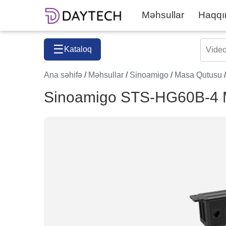
Məhsullar
Haqqı
☰
Kataloq
Ana səhifə
/
Məhsullar
/
Sinoamigo
/
Masa Qutusu
Sinoamigo STS-HG60B-4 