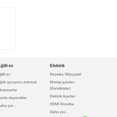
ğilli ev
Elektrik
ğilli ev
Razetka Vklyuçatel
ğıllı qoruyucu avtomat
Montaj qutuları
(Karobkalar)
ksesuarlar
Elektrik Açarlari
ərdə dəyənəklər
HDMİ Rozetka
aha çox...
Daha çox...