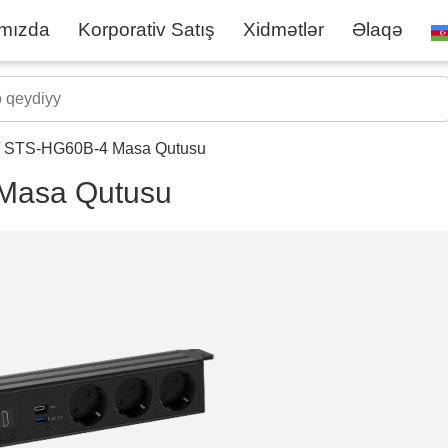
mızda
Korporativ Satış
Xidmətlər
Əlaqə
/ STS-HG60B-4 Masa Qutusu
Masa Qutusu