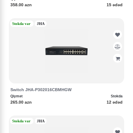
358.00 azn
15 ədəd
Stokda var
JHA
Switch JHA-P302016CBMHGW
Qiymət
Stokda
265.00 azn
12 ədəd
Stokda var
JHA