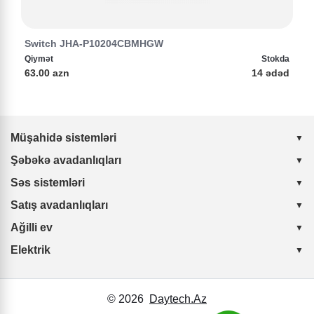
Switch JHA-P10204CBMHGW
Qiymət
Stokda
63.00 azn
14 ədəd
Müşahidə sistemləri
Şəbəkə avadanlıqları
Səs sistemləri
Satış avadanlıqları
Ağilli ev
Elektrik
© 2026
Daytech.Az