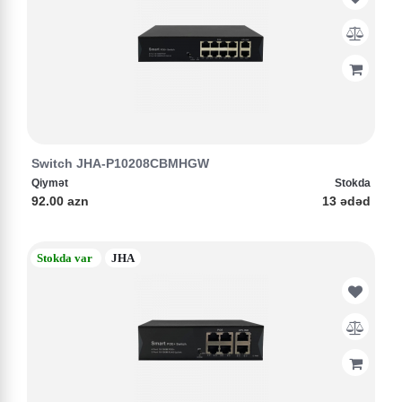
Switch JHA-P10208CBMHGW
Qiymət
Stokda
92.00 azn
13 ədəd
Stokda var
JHA