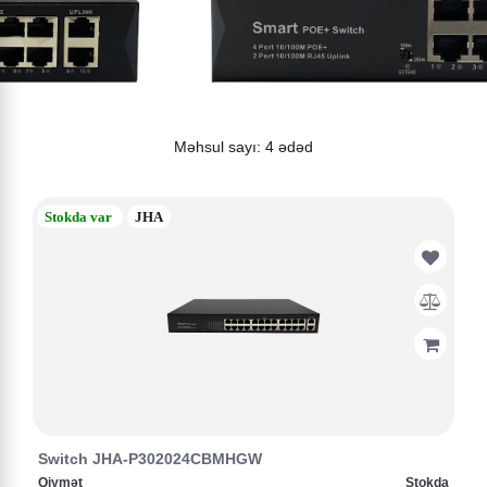
Məhsul sayı: 4 ədəd
Stokda var
JHA
Switch JHA-P302024CBMHGW
Qiymət
Stokda