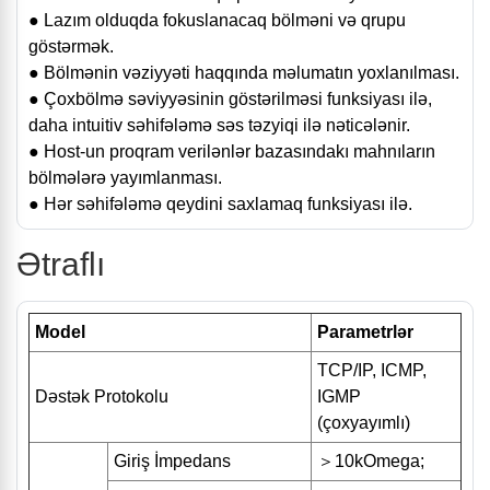
● Lazım olduqda fokuslanacaq bölməni və qrupu
göstərmək.
● Bölmənin vəziyyəti haqqında məlumatın yoxlanılması.
● Çoxbölmə səviyyəsinin göstərilməsi funksiyası ilə,
daha intuitiv səhifələmə səs təzyiqi ilə nəticələnir.
● Host-un proqram verilənlər bazasındakı mahnıların
bölmələrə yayımlanması.
● Hər səhifələmə qeydini saxlamaq funksiyası ilə.
Ətraflı
Model
Parametrlər
TCP/IP, ICMP,
Dəstək Protokolu
IGMP
(çoxyayımlı)
Giriş İmpedans
＞10kOmega;