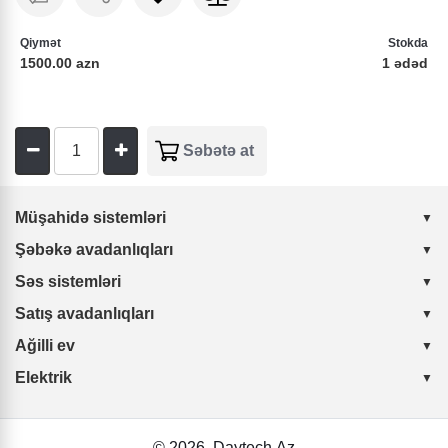
Qiymət
Stokda
1500.00 azn
1 ədəd
Müşahidə sistemləri
Şəbəkə avadanlıqları
Səs sistemləri
Satış avadanlıqları
Ağilli ev
Elektrik
© 2026
Daytech.Az