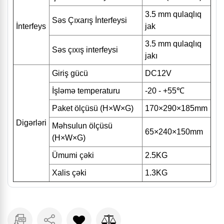
3.5 mm qulaqlıq
Səs Çıxarış İnterfeysi
İnterfeys
jak
3.5 mm qulaqlıq
Səs çıxış interfeysi
jakı
Giriş gücü
DC12V
İşləmə temperaturu
-20 - +55℃
Paket ölçüsü (H×W×G)
170×290×185mm
Digərləri
Məhsulun ölçüsü
65×240×150mm
(H×W×G)
Ümumi çəki
2.5KG
Xalis çəki
1.3KG