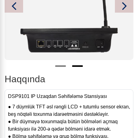
Haqqında
DSP9101 IP Uzaqdan Səhifələmə Stansiyası
● 7 düymlük TFT əsl rəngli LCD + tutumlu sensor ekran,
beş nöqtəli toxunma idarəetməsini dəstəkləyir.
● Bir düyməyə toxunmaqla bütün bölmələri açmaq
funksiyası ilə 200-ə qədər bölməni idarə etmək.
● Bölmə səhifələmə və qrup bölmə funksiyası.