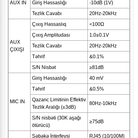
AUX IN
Giriş Həssaslığı
-10dB (1V)
Tezlik Cavabı
20Hz-20kHz
Çıxış Həssaslıq
<100Ω
Çıxış Amplitudası
1.0±0.1V
AUX
Tezlik Cavabı
20Hz-20kHz
ÇIXIŞI
Təhrif
&0.1%
S/N Nisbət
≥81dB
Giriş Həssaslığı
40 mV
Təhrif
&0.5%
Qazanc Limitinin Effektiv
MIC IN
80Hz-10kHz
Tezlik Aralığı (±3dB)
S/N nisbəti (30K aşağı
≥75dB
ötürücü)
Şəbəkə İnterfeysi
RJ45 (10/100M)